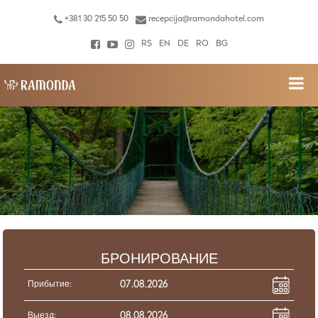
+381 30 215 50 50
recepcija@ramondahotel.com
RS
EN
DE
RO
BG
БРОНИРОВАНИЕ
Прибытие:
Выезд: