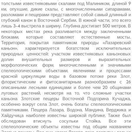
толстыми известняковыми скалами под Малиником, длиной 9
км, опухшие, дикие скалы, с многочисленными сипарамами,
разломами и пещерами представляют собой самый длинный и
глубокий канон в Восточной Сербии. В южной части, это всего
лишь 3-4 выстрела в ширину. Глубина достигает 500 метров. В
некоторых местах река разливается между заключенными
блоками, которые составляют естественные мосты.
Территория, покрытая памятником природы «Лазаревский
каньон», характеризуется богатством исключительных
природных ценностей: участком известняковых каньоновых
долин внушительных размеров и выразительных
морфологических форм, многочисленными и значимыми
спелеологическими объектами, явлениями и процессами
красной циркуляции воды в базовом потоке реки Злот,
флористическим и фитосанитарным разнообразием с 26
описанными лесными единицами и более чем 20 общинами
луговых растений, несмотря на то, что сложные участки
каньона Злотские пещеры Восточной Подгорина Кучаджа,
особенно вокруг села Злот, очень богаты спелеологическими
памятниками. Пещера Лазара, Водона, Мандина, Верджика и
Хайдучица наиболее известны широкой публике. Также был
обследован втиснуть сосульки Стойка. Все эти
спелеологические объекты известны под общим названием