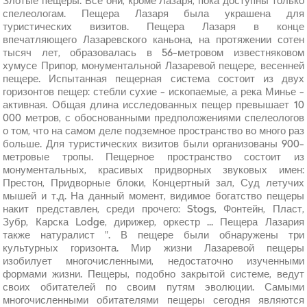
Злотые пещеры. Все они, кроме Лазаря, пока доступны только
спелеологам. Пещера Лазаря была украшена для
туристических визитов. Пещера Лазаря в конце
впечатляющего Лазаревского каньона, на протяжении сотен
тысяч лет, образовалась в 56-метровом известняковом
хумусе Припор, монументальной Лазаревой пещере, весенней
пещере. Испытанная пещерная система состоит из двух
горизонтов пещер: стебли сухие - ископаемые, а река Минье -
активная. Общая длина исследованных пещер превышает 10
000 метров, с обоснованными предположениями спелеологов
о том, что на самом деле подземное пространство во много раз
больше. Для туристических визитов были организованы 900-
метровые тропы. Пещерное пространство состоит из
монументальных, красивых придворных звуковых имен:
Престон, Придворные блоки, Концертный зал, Суд летучих
мышей и т.д. На данный момент, видимое богатство пещеры
накит представлен, среди прочего: Stogs, Фонтейн, Пласт,
Зубр, Карска Lodge, дирижер, оркестр ... Пещера Лазария
также натуралист ". В пещере были обнаружены три
культурных горизонта. Мир жизни Лазаревой пещеры
изобилует многочисленными, недостаточно изученными
формами жизни. Пещеры, подобно закрытой системе, ведут
своих обитателей по своим путям эволюции. Самыми
многочисленными обитателями пещеры сегодня являются