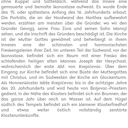
ohne Kuppel und Satteldach, während das Innere eine
gemauerte und bemalte Ikonostase aufweist. Es wurde Ende
des 15. oder spätestens Anfang des 16. Jahrhunderts erbaut.
Die Porträts, die an der Nordwand des Narthex aufbewahrt
werden, erzählen am meisten über die Gründer, wo wir den
Gründer Georgij, seine Frau Zora und seinen Sohn Manojl
sehen, und die Inschrift des Gründers beschädigt ist. Die Kirche
ist der Mutter Gottes gewidmet und beherbergt in ihrem
Inneren eine der schönsten und harmonischsten
Freskengalerien ihrer Zeit. Im unteren Teil der Südwand, vor der
Ikonostase, befindet sich ein Raum mit einer Fresko des
schlafenden heiligen alten Mannes Joseph der Hesychast,
wahrscheinlich der erste Abt von Krepičevac. Über dem
Eingang zur Kirche befindet sich eine Büste der Muttergottes
mit Christus, und im Südwesten der Kirche ein Glockenturm.
Als Nonnenkloster lebte Krepičevac bis in die achtziger Jahre
des 20. Jahrhunderts und wird heute von Boljevac-Priestern
gedient. In der Nähe des Klosters befindet sich ein Brunnen, der
das ganze Jahr über reich an Wasser ist. Auf dem Hügel
südlich des Tempels befindet sich ein kleinerer Klosterfriedhof
und etwas weiter östlich vollständig zerstörte
Klosterunterkünfte.