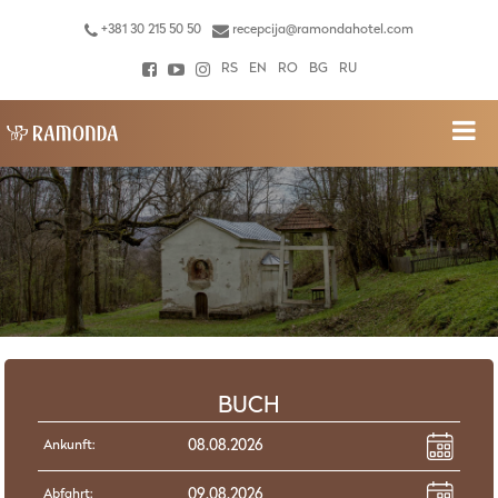
+381 30 215 50 50
recepcija@ramondahotel.com
RS
EN
RO
BG
RU
BUCH
Ankunft:
Abfahrt: