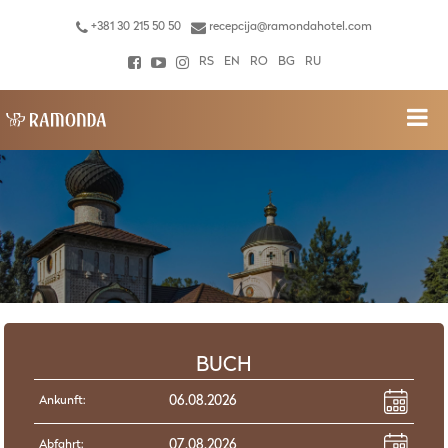
+381 30 215 50 50
recepcija@ramondahotel.com
RS
EN
RO
BG
RU
BUCH
Ankunft:
Abfahrt: