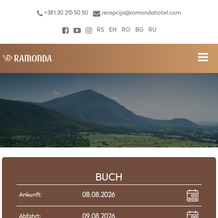
+381 30 215 50 50
recepcija@ramondahotel.com
RS
EN
RO
BG
RU
BUCH
Ankunft:
Abfahrt: