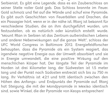
Serbienist. Es gibt eine Legende, dass es ein Zauberschloss an
seiner Stelle voller Gold gab. Das Schloss brannte im Feuer.
Gold schmolz und fiel auf die Wände und schuf eine Pyramide.
Es gibt auch Geschichten von Feuerbällen und Drachen, die
ein Passagier hört, wenn er in der nähe ist. Rtanj ist bekannt für
verschiedene Studien, die an ihm durchgeführt wurden, um
festzustellen, ob es natürlich oder künstlich erstellt wurde.
"Mount Rtan in Serbien ist das Zentrum außerirdischen Lebens
und anderer Nebenwirkungen auf die ganze Welt", schloss der
UFC World Congress in Baltimore 2012. Energiefeldforscher
behaupten, dass die Pyramide als ein System reagiert, das
irgendwie negative Energie aus der Umwelt absorbiert und sie
in Energie umwandelt, die eine positive Wirkung auf den
menschlichen Körper hat. Der längste Teil der Pyramide im
Norden ist drei Kilometer lang, der Südwesten ist 1.5 meter
lang und der Punkt nach Südosten erstreckt sich bis zu 750 m
lang. Ihr Verhältnis ist 4:2:1 und tritt identisch zwischen den
Höhen des Anfangs- und Endpunkts der Pyramide auf. Rtanj
hat Steigung, die mit der Mondpyramide in Mexiko identisch
sind, sowie Winkel, die der Pyramide von Keops entsprechen!