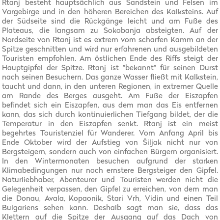
Rtanj besteht hauptsächlich aus Sandstein und Felsen im
Vargebirge und in den höheren Bereichen des Kalksteins. Auf
der Südseite sind die Rückgänge leicht und am Fuße des
Plateaus, die langsam zu Sokobanja absteigten. Auf der
Nordseite von Rtanj ist es extrem vom scharfen Kamm an der
Spitze geschnitten und wird nur erfahrenen und ausgebildeten
Touristen empfohlen. Am östlichen Ende des Riffs steigt der
Hauptgipfel der Spitze. Rtanj ist "bekannt" für seinen Durst
nach seinen Besuchern. Das ganze Wasser fließt mit Kalkstein,
taucht und dann, in den unteren Regionen, in extremer Quelle
am Rande des Berges ausgeht. Am Fuße der Eiszapfen
befindet sich ein Eiszapfen, aus dem man das Eis entfernen
kann, das sich durch kontinuierlichen Tiefgang bildet, der die
Temperatur in den Eiszapfen senkt. Rtanj ist ein meist
begehrtes Touristenziel für Wanderer. Vom Anfang April bis
Ende Oktober wird der Aufstieg von Šiljak nicht nur von
Bergsteigern, sondern auch von einfachen Bürgern organisiert.
In den Wintermonaten besuchen aufgrund der starken
Klimabedingungen nur noch ernstere Bergsteiger den Gipfel.
Naturliebhaber, Abenteurer und Touristen werden nicht die
Gelegenheit verpassen, den Gipfel zu erreichen, von dem man
die Donau, Avala, Kopaonik, Stari Vrh, Vidin und einen Teil
Bulgariens sehen kann. Deshalb sagt man sie, dass das
Klettern auf die Spitze der Ausgang auf das Dach von