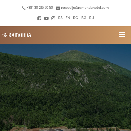
+381 30 215 50 50
recepcija@ramondahotel.com
RS
EN
RO
BG
RU