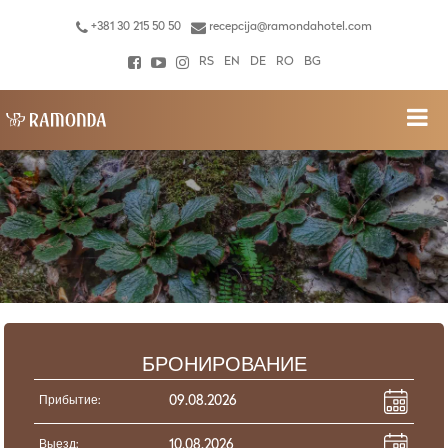
+381 30 215 50 50
recepcija@ramondahotel.com
RS
EN
DE
RO
BG
БРОНИРОВАНИЕ
Прибытие:
Выезд: