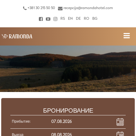
+381 30 215 50 50
recepcija@ramondahotel.com
RS
EN
DE
RO
BG
БРОНИРОВАНИЕ
Прибытие:
Выезд: