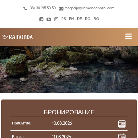
+381 30 215 50 50
recepcija@ramondahotel.com
RS
EN
DE
RO
BG
БРОНИРОВАНИЕ
Прибытие:
Выезд: