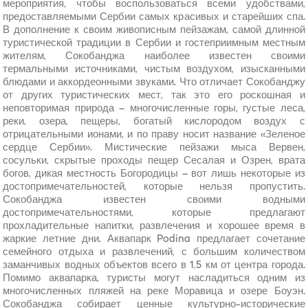
мероприятия, чтобы воспользоваться всеми удобствами,
предоставляемыми Сербии самых красивых и старейших спа.
В дополнение к своим живописным пейзажам, самой длинной
туристической традиции в Сербии и гостеприимным местным
жителям, Сокобанджа наиболее известен своими
термальными источниками, чистым воздухом, изысканными
блюдами и аккордеонными звуками. Что отличает Сокобанджу
от других туристических мест, так это его роскошная и
неповторимая природа – многочисленные горы, густые леса,
реки, озера, пещеры, богатый кислородом воздух с
отрицательными ионами, и по праву носит название «Зеленое
сердце Сербии». Мистические пейзажи мыса Вервен,
сосульки, скрытые проходы пещер Сесалая и Озрен, врата
богов, дикая местность Богородицы – вот лишь некоторые из
достопримечательностей, которые нельзя пропустить.
Сокобанджа известен своими водными
достопримечательностями, которые предлагают
прохладительные напитки, развлечения и хорошее время в
жаркие летние дни. Аквапарк Podina предлагает сочетание
семейного отдыха и развлечений, с большим количеством
заманчивых водных объектов всего в 1,5 км от центра города.
Помимо аквапарка, туристы могут насладиться одним из
многочисленных пляжей на реке Моравица и озере Боуэн.
Сокобанджа собирает ценные культурно-исторические