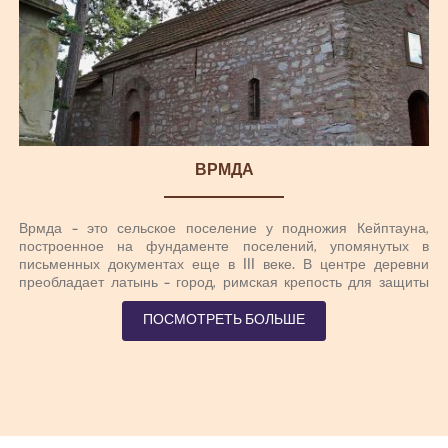
ВРМДА
Врмда - это сельское поселение у подножия Кейптауна,
построенное на фундаменте поселений, упомянутых в
письменных документах еще в III веке. В центре деревни
преобладает латынь - город, римская крепость для защиты
императорской дороги, которая вела на Ближний Восток,
построенную в 6 веке. Позже город был модернизирован,
ПОСМОТРЕТЬ БОЛЬШЕ
чтобы защитить Бызантию от нашествия славянских племен.
Город упоминается в письменных документах, в 14 веке, как
устоявшаяся среда обитания богатых правителей, которые
торговали с торговцами из Дубровника в то время. Он был
опустошен в 15 веке (1413). Сегодня это туристическая
достопримечательность деревни с несколькими ресторанами,
построенными на бывших водяных условиях. Церковь Святой