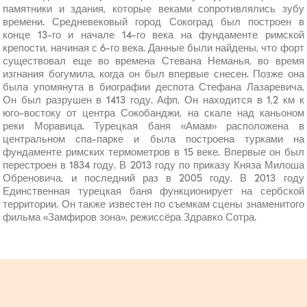
памятники и здания, которые веками сопротивлялись зубу
времени. Средневековый город Сокоград был построен в
конце 13-го и начале 14-го века на фундаменте римской
крепости, начиная с 6-го века. Данные были найдены, что форт
существовал еще во времена Стевана Неманья, во время
изгнания богумила, когда он был впервые снесен. Позже она
была упомянута в биографии деспота Стефана Лазаревича.
Он был разрушен в 1413 году. Афп, Он находится в 1,2 км к
юго-востоку от центра Сокобанджи, на скале над каньоном
реки Моравица. Турецкая баня «Амам» расположена в
центральном спа-парке и была построена турками на
фундаменте римских термометров в 15 веке. Впервые он был
перестроен в 1834 году. В 2013 году по приказу Княза Милоша
Обреновича, и последний раз в 2005 году. В 2013 году
Единственная турецкая баня функционирует на сербской
территории. Он также известен по съемкам сцены знаменитого
фильма «Замфиров зона», режиссёра Здравко Сотра.