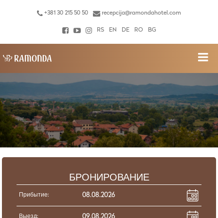
+381 30 215 50 50
recepcija@ramondahotel.com
RS
EN
DE
RO
BG
БРОНИРОВАНИЕ
Прибытие:
Выезд: