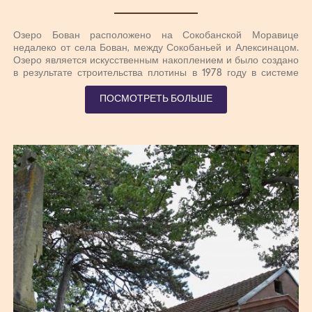
Озеро Бован расположено на Сокобанской Моравице
недалеко от села Бован, между Сокобаньей и Алексинацом.
Озеро является искусственным накоплением и было создано
в результате строительства плотины в 1978 году в системе
регулирования бассейнов Моравы и Джердапской ГЭС. Длина
озера составляет 5 км, его самая высокая ширина - 500 м,
ПОСМОТРЕТЬ БОЛЬШЕ
глубина - более 50 м. Он очень богат рыбой и является самым
посещаемым озером в этой части Сербии. Береговая линия
очень доступная и подходит для поднятия палаток, поэтому
здесь большинство отдыхающих, туристов и пловцов. Это
озеро имеет ряд загорающих пляжей, и самый большой и
самый посещаемый "Красный пляж".