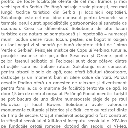
profita de toate facilitățile oferite de cel mai frumos și mai
vechi spa din Serbia. Pe lângă peisajele sale pitorești, cea mai
lungă tradiție turistică din Serbia și localnicii ospitalieri,
Sokobanja este cel mai bine cunoscut pentru izvoarele sale
termale, aerul curat, specialitățile gastronomice și sunetele de
acordeon. Ceea ce diferențiază Sokobanju de alte locuri
turistice este natura sa somptuoasă și irepetabilă – numeroși
munți, păduri dense, râuri, lacuri, peșteri, aer bogat în oxigen
cu ioni negativi și poartă pe bună dreptate titlul de "Inima
Verde a Serbiei". Peisajele mistice ale Capului Verbina, țurțurile,
pasajele ascunse ale peșterilor Sesalaya și Ozrene, porțile
zeilor, terenul sălbatic al Fecioarei sunt doar câteva dintre
atracțiile care nu trebuie ratate. Sokobanja este cunoscut
pentru atracțiile sale de apă, care oferă băuturi răcoritoare,
distracție și un moment bun în zilele calde de vară. Parcul
acvatic Podina oferă un amestec de relaxare și divertisment
pentru familie, cu o mulțime de facilități tentante de apă, la
doar 1,5 km de centrul orașului. Pe lângă Parcul Acvatic, turiștii
se pot bucura de una dintre numeroasele plaje de pe râul
Moravica și lacul Bowen. Sokobanja avale valoroase
monumente culturale și istorice și clădiri, care au rezistat dinte
de timp de secole. Orașul medieval Sokograd a fost construit
la sfârșitul secolului al XIII-lea și începutul secolului al XIV-lea
pe fundațiile cetății romane, datând din secolul al VI-lea.