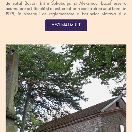
de satul Bovan, între Sokobanja și Aleksinac. Lacul este o
acumulare artificială și a fost creat prin construirea unui baraj în
1978, în sistemul de reglementare a bazinelor Morava și a
hidrocentralei Djerpap. Lacul are o lungime de 5 km, cea mai
mare lățime este de 500m, iar adâncimea sa este de peste 50m.
VEZI MAI MULT
Este foarte bogat în pește și este cel mai vizitat lac din această
parte a Serbiei. Linia de coastă este foarte accesibil și potrivit
pentru ridicarea corturi, astfel încât aici sunt cele mai multe
rulote, excursioniști și înotători. Acest lac are o serie de plaje de
plajă, iar cea mai mare și mai vizitată este "Red Beach".