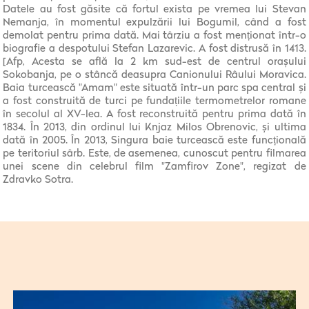
Datele au fost găsite că fortul exista pe vremea lui Stevan
Nemanja, în momentul expulzării lui Bogumil, când a fost
demolat pentru prima dată. Mai târziu a fost menționat într-o
biografie a despotului Stefan Lazarevic. A fost distrusă în 1413.
[Afp, Acesta se află la 2 km sud-est de centrul orașului
Sokobanja, pe o stâncă deasupra Canionului Râului Moravica.
Baia turcească "Amam" este situată într-un parc spa central și
a fost construită de turci pe fundațiile termometrelor romane
în secolul al XV-lea. A fost reconstruită pentru prima dată în
1834. În 2013, din ordinul lui Knjaz Milos Obrenovic, și ultima
dată în 2005. În 2013, Singura baie turcească este funcțională
pe teritoriul sârb. Este, de asemenea, cunoscut pentru filmarea
unei scene din celebrul film "Zamfirov Zone", regizat de
Zdravko Sotra.