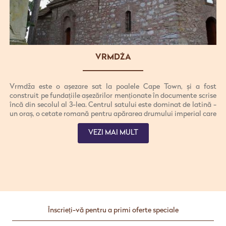
VRMDŽA
Vrmdža este o așezare sat la poalele Cape Town, și a fost
construit pe fundațiile așezărilor menționate în documente scrise
încă din secolul al 3-lea. Centrul satului este dominat de latină -
un oraș, o cetate romană pentru apărarea drumului imperial care
a dus la Orientul Mijlociu, construit în secolul al VI-lea. Mai
târziu, orașul a fost modernizat pentru a apăra Bizanțul
VEZI MAI MULT
împotriva unei infestări a triburilor slave. Orașul este menționat
în documente scrise, în secolul al XIV-lea, ca habitatul stabilit al
conducătorilor bogați, care au tranzacționat cu comercianții din
Dubrovnik la acea vreme. A fost devastată în secolul al XV-lea
(1413). Astăzi, este un sat de atracție turistică, cu mai multe
restaurante construite pe fostele watermids. Biserica Sfintei
Treimi din Vrmdza a fost construită din material dur în 1818.
1892, și a fost acordat în 1892. An. Milisav Markovic din Knjazevc
Înscrieți-vă pentru a primi oferte speciale
a descris în mod viu iconograma Templului Vrmcan al lui
Dumnezeu în 1894. An. Există o poveste în popor că biserica