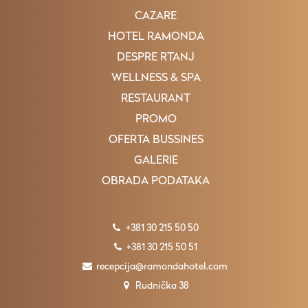
CAZARE
HOTEL RAMONDA
DESPRE RTANJ
WELLNESS & SPA
RESTAURANT
PROMO
OFERTA BUSSINES
GALERIE
OBRADA PODATAKA
+381 30 215 50 50
+381 30 215 50 51
recepcija@ramondahotel.com
Rudnička 38