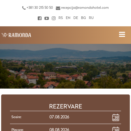
+381 30 215 50 50
recepcija@ramondahotel.com
RS
EN
DE
BG
RU
REZERVARE
Sosire:
Plecare: