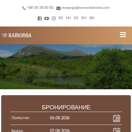
+381 30 215 50 50
recepcija@ramondahotel.com
RS
EN
DE
RO
BG
БРОНИРОВАНИЕ
Прибытие:
Выезд: