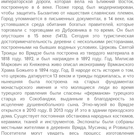
императорской дороги, которая вела на Ближний Восток,
построенную в 6 веке. Позже город был модернизирован,
чтобы защитить Бызантию от нашествия славянских племен.
Город упоминается в письменных документах, в 14 веке, как
устоявшаяся среда обитания богатых правителей, которые
торговали с торговцами из Дубровника в то время. Он был
опустошен в 15 веке (1413). Сегодня это туристическая
достопримечательность деревни с несколькими ресторанами,
построенными на бывших водяных условиях. Церковь Святой
Троицы во Врмдзе была построена из твердого материала в
1818 году. 1892, и был награжден в 1892 году. Год. Милисав
Маркович из Княжевча живо описал иконограмму Врмканского
Храма Божьего в 1894 году. Год. В народе есть история о том,
что церковь датируется 13 веком и трижды поджигалась, и что
нынешняя была построена на старых фундаментах
монастырского имения и что молящиеся люди во время
турецкого правления были спасены «ферманом» турецкого
старца из Сокобанджи, выданным в благодарность за
исцеление душевнобольного сына. Этно-музей во Врмдзе
открылся в 2010 году. В 2013 году И это в здании приходского
дома. Существует постоянная обстановка народных костюмов,
керамики, тканей и инструментов. Экспонаты были собраны
местными жителями в деревнях Врмда, Мусинац и Рговиште.
Посетители могут увидеть весь процесс изготовления