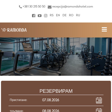
+381 30 215 50 50
recepcija@ramondahotel.com
RS
EN
DE
RO
RU
РЕЗЕРВИРАМ
Пристигане:
тръгване: