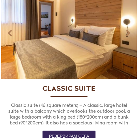
CLASSIC SUITE
Classic suite (46 square meters) – A classic, large hotel
suite with a balcony which overlooks the outdoor pool, a
large bedroom with a king bed (180*200cm) and a bunk
bed (90*200cm). It also has a spacious living room with
two auxiliary sofas (160*200cm), each for two persons.
РЕЗЕРВИРАМ СЕГА