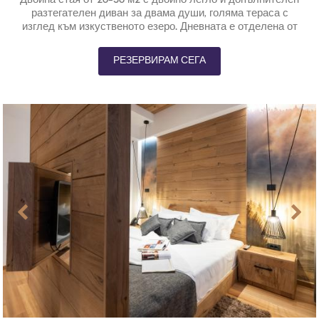
Двойна стая от 26-36 м2 с двойно легло и допълнителен
разтегателен диван за двама души, голяма тераса с
изглед към изкуственото езеро. Дневната е отделена от
зоната за спане.
РЕЗЕРВИРАМ СЕГА