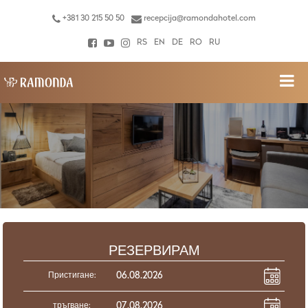
+381 30 215 50 50
recepcija@ramondahotel.com
RS
EN
DE
RO
RU
РЕЗЕРВИРАМ
Пристигане:
тръгване: