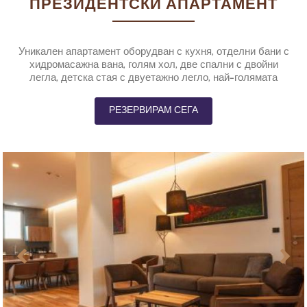
ПРЕЗИДЕНТСКИ АПАРТАМЕНТ
Уникален апартамент оборудван с кухня, отделни бани с
хидромасажна вана, голям хол, две спални с двойни
легла, детска стая с двуетажно легло, най-голямата
тераса с изглед към изкуственото езеро.
РЕЗЕРВИРАМ СЕГА