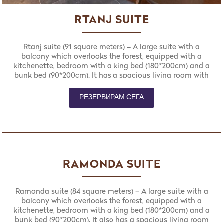
RTANJ SUITE
Rtanj suite (91 square meters) – A large suite with a
balcony which overlooks the forest, equipped with a
kitchenette, bedroom with a king bed (180*200cm) and a
bunk bed (90*200cm). It has a spacious living room with
a fireplace and an auxiliary sofa (160*200cm) for two
persons (66 square meters). This suite contains a
РЕЗЕРВИРАМ СЕГА
connecting double room (25 square meters) with a
balcony which overlooks the forest. It’s equipped with a
king bed (180*200cm) and an auxiliary sofa (160*200cm)
for two persons.
RAMONDA SUITE
Ramonda suite (84 square meters) – A large suite with a
balcony which overlooks the forest, equipped with a
kitchenette, bedroom with a king bed (180*200cm) and a
bunk bed (90*200cm). It also has a spacious living room