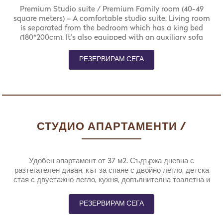
Premium Studio suite / Premium Family room (40-49
square meters) – A comfortable studio suite. Living room
is separated from the bedroom which has a king bed
(180*200cm). It’s also equipped with an auxiliary sofa
(160*200cm) in the living room, a kids room with a bunk
bed, kitchenette, additional toilet and a balcony which
РЕЗЕРВИРАМ СЕГА
overlooks the outdoor pool.
СТУДИО АПАРТАМЕНТИ /
СЕМЕЙНИ СТАИ
Удобен апартамент от 37 м2. Съдържа дневна с
разтегателен диван, кът за спане с двойно легло, детска
стая с двуетажно легло, кухня, допълнителна тоалетна и
голяма тераса с изглед към изкуственото езерце.
РЕЗЕРВИРАМ СЕГА