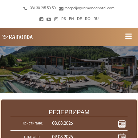
+381 30 215 50 50
recepcija@ramondahotel.com
RS
EN
DE
RO
RU
РЕЗЕРВИРАМ
Пристигане:
тръгване: