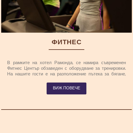
ФИТНЕС
В рамките на хотел Рамонда, се намира съвременен
Фитнес Център обзаведен с оборудване за тренировки.
На нашите гости е на разположение пътека за бягане,
сухо гребло, велосипед, гарнитури с гантели. Oстанете в
топ форма и последователни на собствения си режим на
ВИЖ ПОВЕЧЕ
тренироване и по време на почивката.