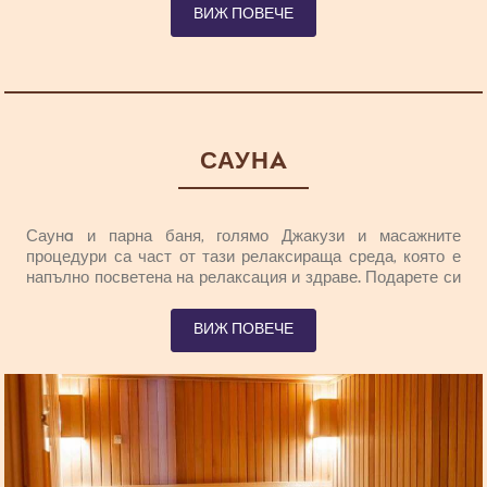
се присъединим с с непокътната природа, прави престоя
ВИЖ ПОВЕЧЕ
във Wellness & SPA на укрепващ опит след който Ви
прониква чувството на спокойствие а всичко е по-просто
и сте по-близко до себе си и до вашата природа.
Предоставете на себе си уникален опит с плуването в
открития басейн където водата се пречиства естествено
без химия, само с помощта на специални растения. През
студените дни на нашите гости е на разположение закрит
САУНA
басейн с панорамни прозорци.
Саунa и парна баня, голямо Джакузи и масажните
процедури са част от тази релаксираща среда, която е
напълно посветена на релаксация и здраве. Подарете си
приятни мигове с някои от луксозните процедури.
Изберете масажа според собствената си
ВИЖ ПОВЕЧЕ
чувствителност и препуснете се на превъзходните
терапевти. Наслаждавайте се с чувството на пълната
релаксация и положителна стимулация на всички
сетива.