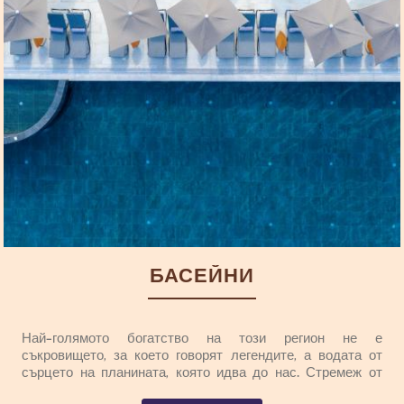
БАСЕЙНИ
Най-голямото богатство на този регион не е
съкровището, за което говорят легендите, а водата от
сърцето на планината, която идва до нас. Стремеж от
край време чрез този елемент от който сме създани да