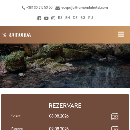
+381 30 215 50 50
recepcija@ramondahotel.com
RS
EN
DE
BG
RU
REZERVARE
Sosire:
Plecare: