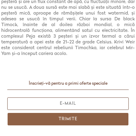
peșteră și are un flux constant de apă, cu fluctuații minore, dar
nu se usucă. A doua sursă este mai slabă și este situată într-o
peșteră mică, aproape de rămășițele unui fost watermid, și
adesea se usucă în timpul verii. Chiar la sursa De black
Timock, înainte de al doilea război mondial, o mică
hidrocentrală funcționa, alimentând satul cu electricitate. În
complexul Peja există 3 peșteri și un izvor termal a cărui
temperatură a apei este de 21-22 de grade Celsius. Krivi Weir
este considerat centrul rebeliunii Timochka, iar celebrul Mir-
Yam și-a început cariera acolo.
Înscrieți-vă pentru a primi oferte speciale
TRIMITE