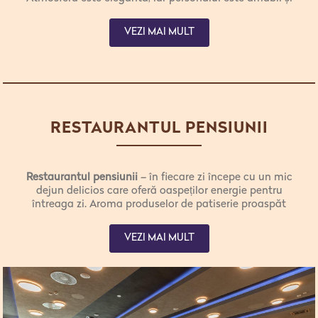
atent. Meniul oferă specialități atent selecționate,
adaptate diferitelor gusturi și preferințe. Produsele
VEZI MAI MULT
proaspete provenite din cooperativa agricolă locală
„Darovi Rtnja”
evidențiază autenticitatea și unicitatea
acestei regiuni.
RESTAURANTUL PENSIUNII
Restaurantul pensiunii
– în fiecare zi începe cu un mic
dejun delicios care oferă oaspeților energie pentru
întreaga zi. Aroma produselor de patiserie proaspăt
coapte și a cafele umple spațiul și îmbunătățește
diminețile cu energia pozitivă a muntelui Rtanj. Într-o
VEZI MAI MULT
atmosferă caldă și primitoare, personalul restaurantului
este întotdeauna gata să întâmpine oaspeții cu un
zâmbet și cu amabilitate. În fiecare zi, oaspeții noștri
dragi au ocazia să se bucure de toate cele trei mese
oferite de restaurantul pensiunii.