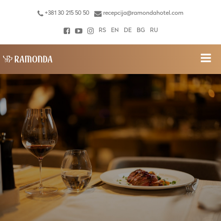
+381 30 215 50 50
recepcija@ramondahotel.com
RS
EN
DE
BG
RU