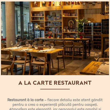
A LA CARTE RESTAURANT
Restaurant à la carte
– fiecare detaliu este atent gândit
pentru a crea o experiență plăcută pentru oaspeți.
Atmosfera este elegantă, iar personalul este amabil și