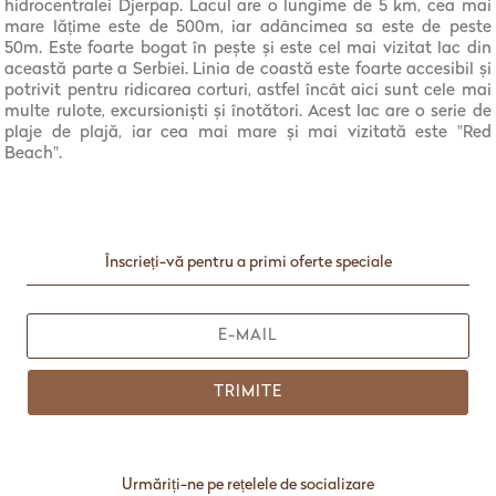
hidrocentralei Djerpap. Lacul are o lungime de 5 km, cea mai
mare lățime este de 500m, iar adâncimea sa este de peste
50m. Este foarte bogat în pește și este cel mai vizitat lac din
această parte a Serbiei. Linia de coastă este foarte accesibil și
potrivit pentru ridicarea corturi, astfel încât aici sunt cele mai
multe rulote, excursioniști și înotători. Acest lac are o serie de
plaje de plajă, iar cea mai mare și mai vizitată este "Red
Beach".
Înscrieți-vă pentru a primi oferte speciale
TRIMITE
Urmăriți-ne pe rețelele de socializare