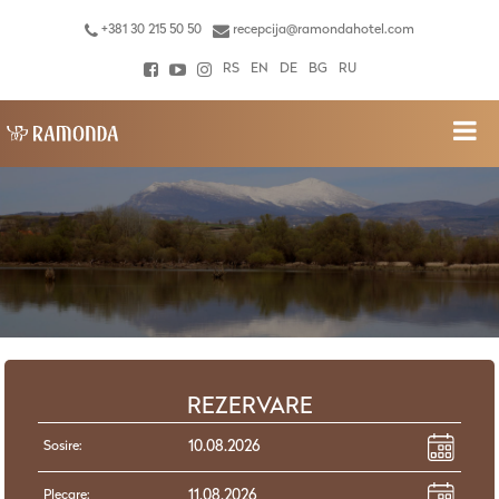
+381 30 215 50 50
recepcija@ramondahotel.com
RS
EN
DE
BG
RU
REZERVARE
Sosire:
Plecare: