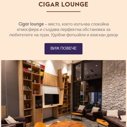
CIGAR LOUNGE
Cigar lounge
– място, което излъчва спокойна
атмосфера и създава перфектна обстановка за
любителите на пури. Удобни фотьойли и изискан декор
осигуряват интимна среда за релакс и наслаждаване на
най-фините пури.
ВИЖ ПОВЕЧЕ