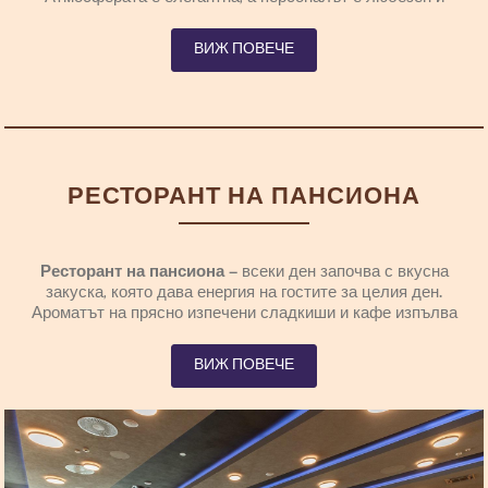
внимателен. Менюто предлага внимателно подбрани
специалитети, съобразени с различни вкусове и
ВИЖ ПОВЕЧЕ
предпочитания. Пресните продукти от местната
земеделска кооперация
„Darovi Rtnja“
подчертават
автентичността и уникалността на този регион.
РЕСТОРАНТ НА ПАНСИОНА
Ресторант на пансиона
– всеки ден започва с вкусна
закуска, която дава енергия на гостите за целия ден.
Ароматът на прясно изпечени сладкиши и кафе изпълва
пространството и прави сутрините по-приятни с
позитивната енергия на Ртня. В топла и приветлива
ВИЖ ПОВЕЧЕ
атмосфера персоналът на ресторанта винаги е готов да
посрещне гостите с усмивка и любезност. Всеки ден
нашите скъпи гости имат възможност да се насладят на
трите хранения, които предлага ресторантът на пансиона.