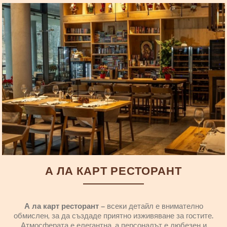
А ЛА КАРТ РЕСТОРАНТ
А ла карт ресторант
– всеки детайл е внимателно
обмислен, за да създаде приятно изживяване за гостите.
Атмосферата е елегантна, а персоналът е любезен и