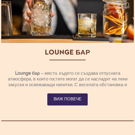
LOUNGE БАР
Lounge бар
– място, където се създава отпусната
атмосфера, в която гостите могат да се насладят на леки
закуски и освежаващи напитки. С веселата обстановка и
приятелски настроен персонал, гостите се чувстват като
у дома си, докато избират от разнообразието от леки
ВИЖ ПОВЕЧЕ
ястия, които им се предлагат.