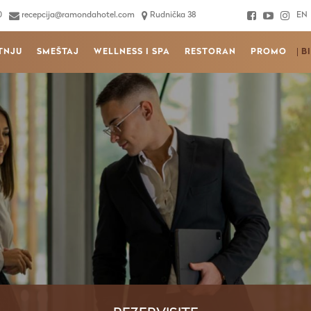
0
recepcija@ramondahotel.com
Rudnička 38
EN
TNJU
SMEŠTAJ
WELLNESS I SPA
RESTORAN
PROMO
B