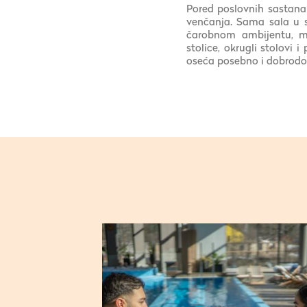
Pored poslovnih sastanak
venčanja. Sama sala u 
čarobnom ambijentu, me
stolice, okrugli stolovi
oseća posebno i dobrodo