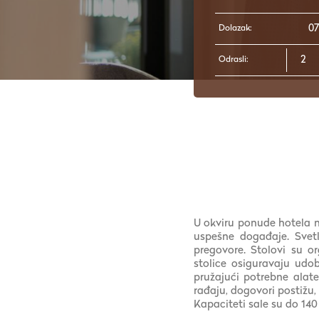
Dolazak:
Odrasli:
U okviru ponude hotela n
uspešne događaje. Svetl
pregovore. Stolovi su o
stolice osiguravaju udo
pružajući potrebne alate
rađaju, dogovori postižu, 
Kapaciteti sale su do 14