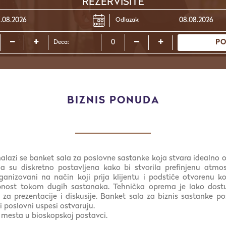
REZERVISITE
Odlazak:
PO
Deca:
BIZNIS PONUDA
alazi se banket sala za poslovne sastanke koja stvara idealno o
a su diskretno postavljena kako bi stvorila prefinjenu atmo
rganizovani na način koji prija klijentu i podstiče otvorenu 
bnost tokom dugih sastanaka. Tehnička oprema je lako dostu
 za prezentacije i diskusije. Banket sala za biznis sastanke p
i poslovni uspesi ostvaruju.
0 mesta u bioskopskoj postavci.