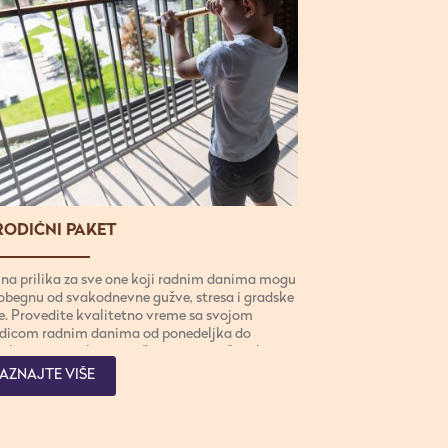
ODIČNI PAKET
lna prilika za sve one koji radnim danima mogu
obegnu od svakodnevne gužve, stresa i gradske
e. Provedite kvalitetno vreme sa svojom
dicom radnim danima od ponedeljka do
rtka u nedovoljno istraženom podnožju planine
j.
AZNAJTE VIŠE