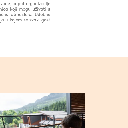
ovode, poput organizacije
ica koji mogu uživati u
tičnu atmosferu. Udobne
nja u kojem se svaki gost