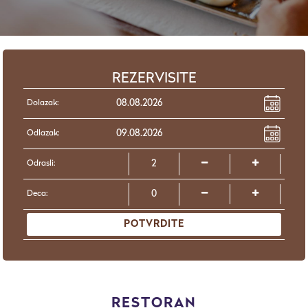
REZERVISITE
Dolazak:
Odlazak:
Odrasli:
Deca:
POTVRDITE
RESTORAN