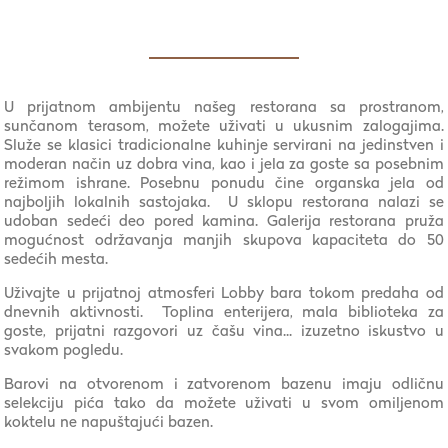
U prijatnom ambijentu našeg restorana sa prostranom,
sunčanom terasom, možete uživati u ukusnim zalogajima.
Služe se klasici tradicionalne kuhinje servirani na jedinstven i
moderan način uz dobra vina, kao i jela za goste sa posebnim
režimom ishrane. Posebnu ponudu čine organska jela od
najboljih lokalnih sastojaka. U sklopu restorana nalazi se
udoban sedeći deo pored kamina. Galerija restorana pruža
mogućnost održavanja manjih skupova kapaciteta do 50
sedećih mesta.
Uživajte u prijatnoj atmosferi Lobby bara tokom predaha od
dnevnih aktivnosti. Toplina enterijera, mala biblioteka za
goste, prijatni razgovori uz čašu vina... izuzetno iskustvo u
svakom pogledu.
Barovi na otvorenom i zatvorenom bazenu imaju odličnu
selekciju pića tako da možete uživati u svom omiljenom
koktelu ne napuštajući bazen.