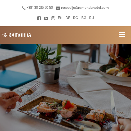
+381 30 215 50 50
recepcija@ramondahotel.com
EN
DE
RO
BG
RU