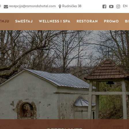
0
recepcija@ramondahotel.com
Rudnička 38
EN
TNJU
SMEŠTAJ
WELLNESS I SPA
RESTORAN
PROMO
B