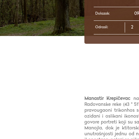
Dolazak:
Odrasli:
Manastir Krepičevac
nal
Radovanske reke (43 ° 51'
pravougaoni trikonhos s
ozidani i oslikani ikono
govore portreti koji su 
Manojla, dok je ktitors
unutrašnjosti jednu od n