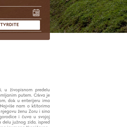
TVRDITE
, u živopisnom predelu
 zemljanim putem. Crkva je
om, dok u enterijeru ima
. Najviše nam o ktitorima
 njegovu ženu Zoru i sina
gorodice i čuva u svojoj
 delu južnog zida, ispred