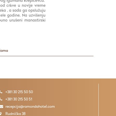
prvog igumana Krepičevca.
 od crkve u novije vreme
eka , a sada ga opslužuju
cele godine. Na uzvišenju
puno urušeni manastirski
ežama
+381 30 215 50 50
+381 30 215 50 51
recepcija@ramondahotel.com
Rudnička 38