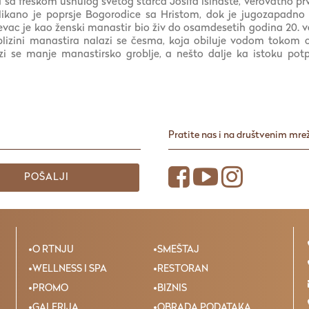
ša sa freskom usnulog svetog starca Josifa isihaste, verovatno 
likano je poprsje Bogorodice sa Hristom, dok je jugozapadno
vac je kao ženski manastir bio živ do osamdesetih godina 20. v
 blizini manastira nalazi se česma, koja obiluje vodom tokom 
i se manje manastirsko groblje, a nešto dalje ka istoku pot
Pratite nas i na društvenim mr
POŠALJI
O RTNJU
SMEŠTAJ
WELLNESS I SPA
RESTORAN
PROMO
BIZNIS
GALERIJA
OBRADA PODATAKA