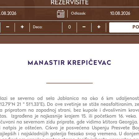
REZERVISITE
Odlazak:
PO
Deca:
MANASTIR KREPIČEVAC
azi se severno od sela Jablanica na oko 6 km udaljenosti
12.79"N 21 ° 51'1.33"E). Do ove svetinje se stiže neasfaltiranim,
a pripratom na zapadnoj strani, bez kupole i dvoslivnim krov
stas. Izgrađena je najkasnije krajem 15. ili početkom 16. veka
sačuvani na severnom zidu priprate, gde vidimo ktitora Georgija,
ki natpis je oštećen. Crkva je posvećena Uspenju Presvete Bo
ajlepših i najskladnijih galerija fresaka svog vremena. U donjem