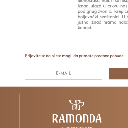
ikonostasa, nalazi se ni
Iznad ulaza u crkvu nas
podignug zvonik. Krepiče
boljevački sveštenici. U
južno iznad hrama nalaz
konaci.
Prijavite se da bi ste mogli da primate posebne ponude