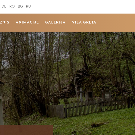
DE
RO
BG
RU
IZNIS
ANIMACIJE
GALERIJA
VILA GRETA