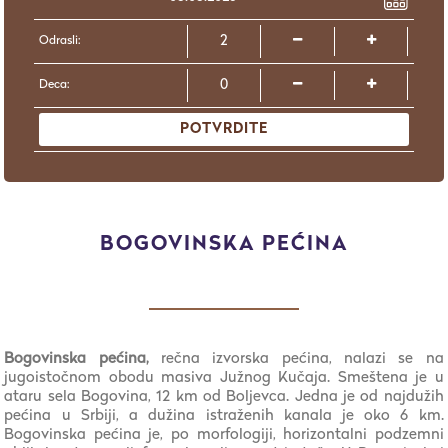
Odrasli:
Deca:
POTVRDITE
BOGOVINSKA PEĆINA
Bogovinska pećina,
rečna izvorska pećina, nalazi se na
jugoistočnom obodu masiva Južnog Kučaja. Smeštena je u
ataru sela Bogovina, 12 km od Boljevca. Jedna je od najdužih
pećina u Srbiji, a dužina istraženih kanala je oko 6 km.
Bogovinska pećina je, po morfologiji, horizontalni podzemni