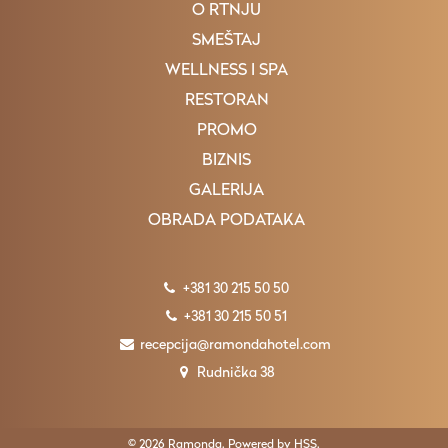
O RTNJU
SMEŠTAJ
WELLNESS I SPA
RESTORAN
PROMO
BIZNIS
GALERIJA
OBRADA PODATAKA
+381 30 215 50 50
+381 30 215 50 51
recepcija@ramondahotel.com
Rudnička 38
© 2026 Ramonda. Powered by
HSS
.