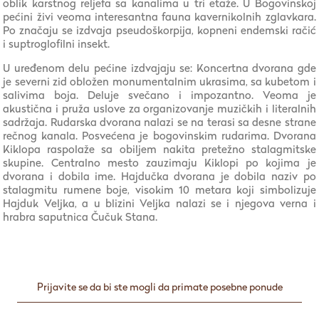
oblik karstnog reljefa sa kanalima u tri etaže. U Bogovinskoj
pećini živi veoma interesantna fauna kavernikolnih zglavkara.
Po značaju se izdvaja pseudoškorpija, kopneni endemski račić
i suptroglofilni insekt.
U uređenom delu pećine izdvajaju se: Koncertna dvorana gde
je severni zid obložen monumentalnim ukrasima, sa kubetom i
salivima boja. Deluje svečano i impozantno. Veoma je
akustična i pruža uslove za organizovanje muzičkih i literalnih
sadržaja. Rudarska dvorana nalazi se na terasi sa desne strane
rečnog kanala. Posvećena je bogovinskim rudarima. Dvorana
Kiklopa raspolaže sa obiljem nakita pretežno stalagmitske
skupine. Centralno mesto zauzimaju Kiklopi po kojima je
dvorana i dobila ime. Hajdučka dvorana je dobila naziv po
stalagmitu rumene boje, visokim 10 metara koji simbolizuje
Hajduk Veljka, a u blizini Veljka nalazi se i njegova verna i
hrabra saputnica Čučuk Stana.
Prijavite se da bi ste mogli da primate posebne ponude