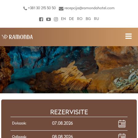
+381 30 215 50 50
recepcija@ramondahotel.com
EN
DE
RO
BG
RU
REZERVISITE
Dolazak:
Odlazak: