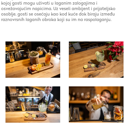
kojoj gosti mogu uživati u laganim zalogajima i
osvežavajućim napicima. Uz veseli ambijent i prijateljsko
osoblje, gosti se osećaju kao kod kuće dok biraju između
raznovrsnih laganih obroka koji su im na raspolaganju.