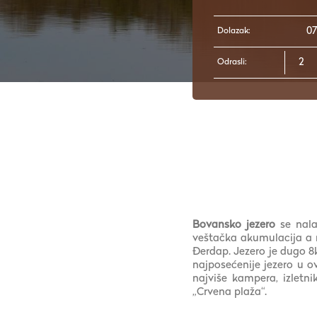
Dolazak:
Odrasli:
Bovansko jezero
se nala
veštačka akumulacija a n
Đerdap. Jezero je dugo 8
najposećenije jezero u 
najviše kampera, izletn
„Crvena plaža“.