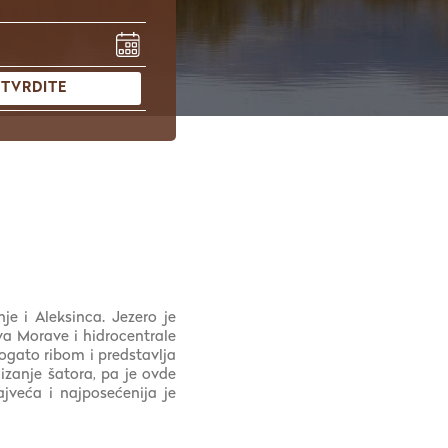
TVRDITE
e i Aleksinca. Jezero je
va Morave i hidrocentrale
ogato ribom i predstavlja
zanje šatora, pa je ovde
jveća i najposećenija je