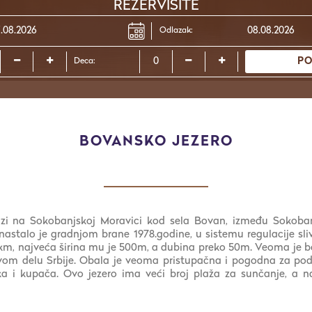
REZERVISITE
Odlazak:
PO
Deca:
BOVANSKO JEZERO
zi na Sokobanjskoj Moravici kod sela Bovan, između Sokobanj
astalo je gradnjom brane 1978.godine, u sistemu regulacije sli
km, najveća širina mu je 500m, a dubina preko 50m. Veoma je b
ovom delu Srbije. Obala je veoma pristupačna i pogodna za podi
ika i kupača. Ovo jezero ima veći broj plaža za sunčanje, a na