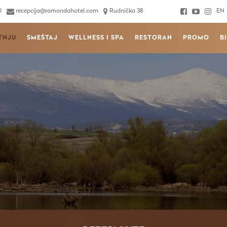
0
recepcija@ramondahotel.com
Rudnička 38
EN
TNJU
SMEŠTAJ
WELLNESS I SPA
RESTORAN
PROMO
B